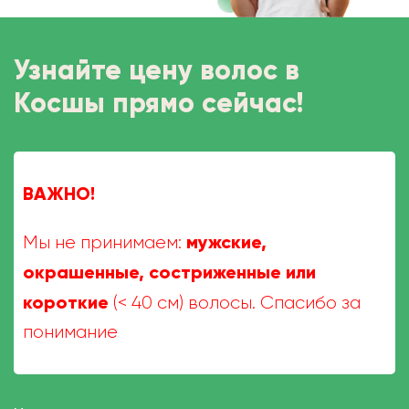
Узнайте цену волос в
Косшы прямо сейчас!
ВАЖНО!
мужские,
Мы не принимаем:
окрашенные, состриженные или
короткие
(< 40 см) волосы. Спасибо за
понимание