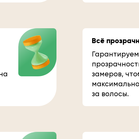
Всё прозрач
Гарантируем
прозрачност
 на
замеров, что
максимально
за волосы.