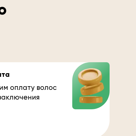
о
ата
им оплату волос
 заключения