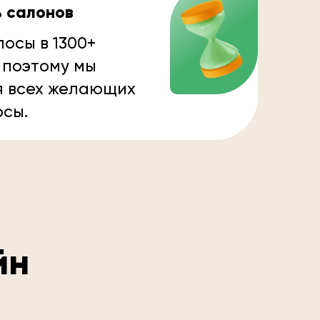
ь салонов
осы в 1300+
 поэтому мы
я всех желающих
осы.
йн