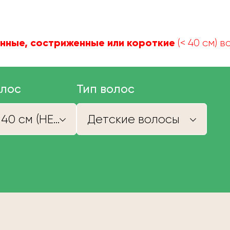
нные, состриженные или короткие
(< 40 см) 
олос
Тип волос
Короче 40 см (НЕ КУПИМ)
Детские волосы