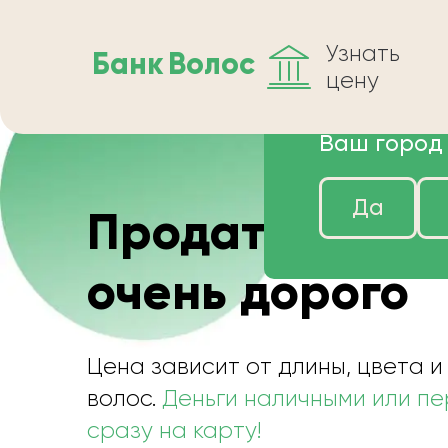
Узнать
Банк
Волос
цену
Ваш город
Да
Продать волос
очень дорого
Цена зависит от длины, цвета и
волос.
Деньги наличными или п
сразу на карту!