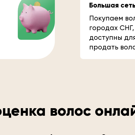
Большая сет
Покупаем вол
городах СНГ,
доступны дл
продать вол
ценка волос онла