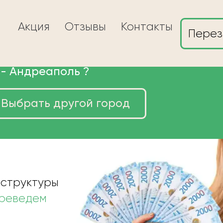
Акция
Отзывы
Контакты
Перез
 -
Андреаполь
?
Выбрать другой город
ы в Андреаполе
 структуры
ереведем