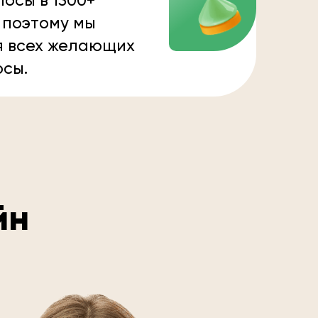
осы в 1300+
 поэтому мы
я всех желающих
осы.
йн