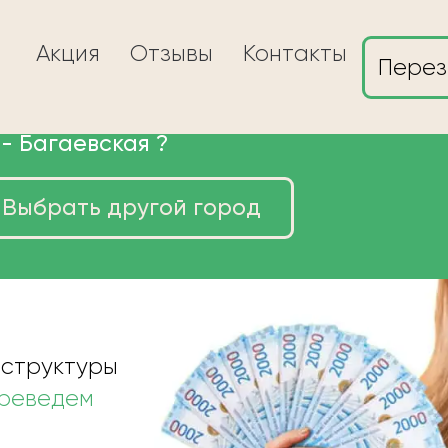
Акция
Отзывы
Контакты
Перез
 -
Багаевская
?
Выбрать другой город
ы в Багаевской
 структуры
ереведем