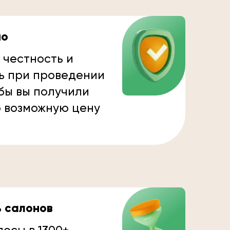
но
 честность и
ь при проведении
бы вы получили
 возможную цену
ь салонов