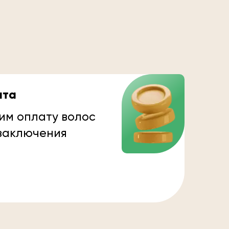
ата
им оплату волос
 заключения