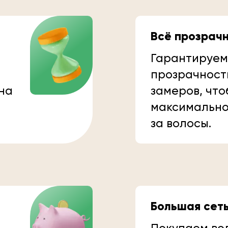
Всё прозрач
Гарантируем
прозрачност
 на
замеров, что
максимально
за волосы.
Большая сет