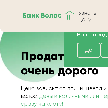
Узнать
Банк
Волос
цену
Ваш город
Да
Продать волос
очень дорого
Цена зависит от длины, цвета и
волос.
Деньги наличными или п
сразу на карту!