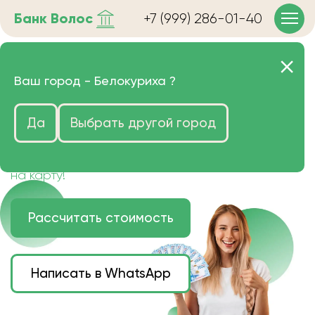
Банк
Волос
+7 (999) 286-01-40
Продать волосы в
Ваш город -
Белокуриха
?
Белокурихе очень дорого
Да
Выбрать другой город
Цена зависит от длины, цвета и структуры
волос.
Деньги наличными или переведем сразу
на карту!
Рассчитать стоимость
Написать в WhatsApp