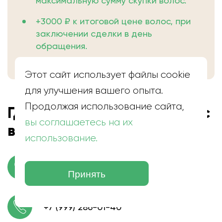
максимальную сумму скупки волос.
+3000 ₽ к итоговой цене волос, при
заключении сделки в день
обращения.
Этот сайт использует файлы cookie
для улучшения вашего опыта.
Продолжая использование сайта,
Где находится скупка волос
вы соглашаетесь на их
в Белокурихе
использование.
г. Белокуриха, ул. Ак. Мясникова
Принять
+7 (999) 286-01-40