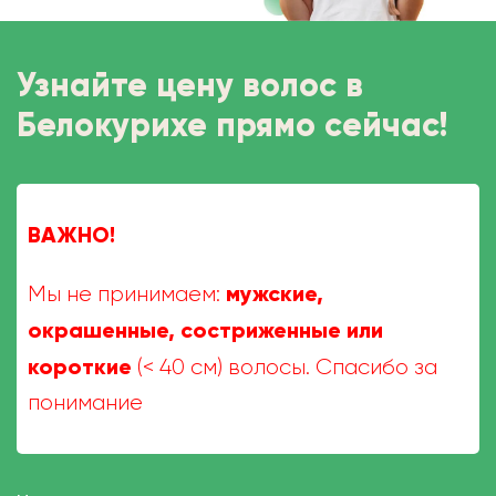
Узнайте цену волос в
Белокурихе прямо сейчас!
ВАЖНО!
мужские,
Мы не принимаем:
окрашенные, состриженные или
короткие
(< 40 см) волосы. Спасибо за
понимание