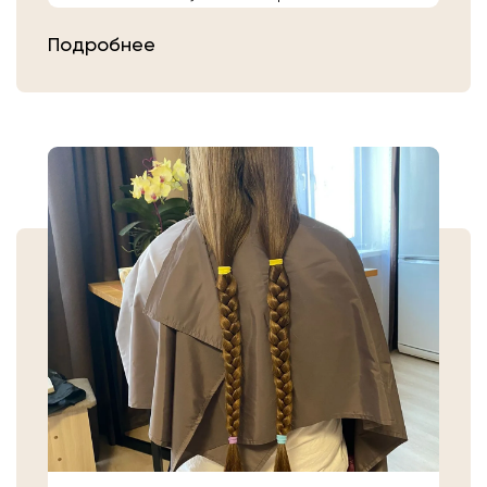
расчешите их после высыхания.
Подробнее
Затем плотно закрепите волосы
резинкой в месте, где хотите их
срезать. Если вы сделали срез волос
самостоятельно, то косичку
аккуратно уложите в пакет или бумагу.
Или просто приходите в салон «Банк
Волос».