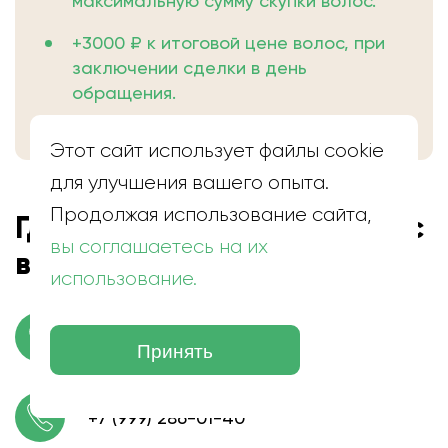
максимальную сумму скупки волос.
+3000 ₽ к итоговой цене волос, при
заключении сделки в день
обращения.
Этот сайт использует файлы cookie
для улучшения вашего опыта.
Продолжая использование сайта,
Где находится скупка волос
вы соглашаетесь на их
в Бердске
использование.
г. Бердск, Лунная ул., 51
Принять
+7 (999) 286-01-40