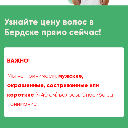
Узнайте цену волос в
Бердске прямо сейчас!
ВАЖНО!
мужские,
Мы не принимаем:
окрашенные, состриженные или
короткие
(< 40 см) волосы. Спасибо за
понимание