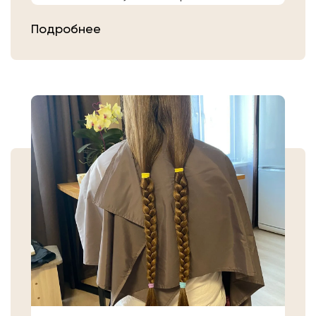
расчешите их после высыхания.
Подробнее
Затем плотно закрепите волосы
резинкой в месте, где хотите их
срезать. Если вы сделали срез волос
самостоятельно, то косичку
аккуратно уложите в пакет или бумагу.
Или просто приходите в салон «Банк
Волос».