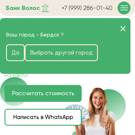
Банк
Волос
+7 (999) 286-01-40
Продать волосы в Бердске
Ваш город -
Бердск
?
очень дорого
Да
Выбрать другой город
Цена зависит от длины, цвета и структуры
волос.
Деньги наличными или переведем сразу
на карту!
Рассчитать стоимость
Написать в WhatsApp