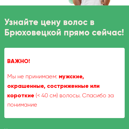
Узнайте цену волос в
Брюховецкой прямо сейчас!
ВАЖНО!
мужские,
Мы не принимаем:
окрашенные, состриженные или
короткие
(< 40 см) волосы. Спасибо за
понимание