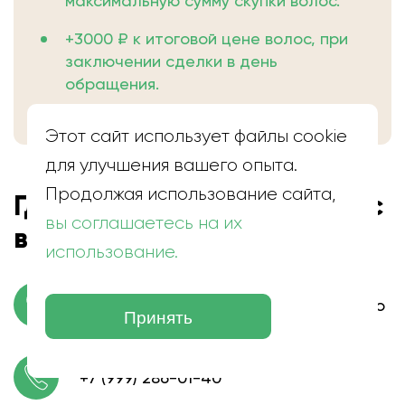
максимальную сумму скупки волос.
+3000 ₽ к итоговой цене волос, при
заключении сделки в день
обращения.
Этот сайт использует файлы cookie
для улучшения вашего опыта.
Продолжая использование сайта,
Где находится скупка волос
вы соглашаетесь на их
в Брюховецкой
использование.
станица Брюховецкая, ул. О. Кошевого
Принять
+7 (999) 286-01-40