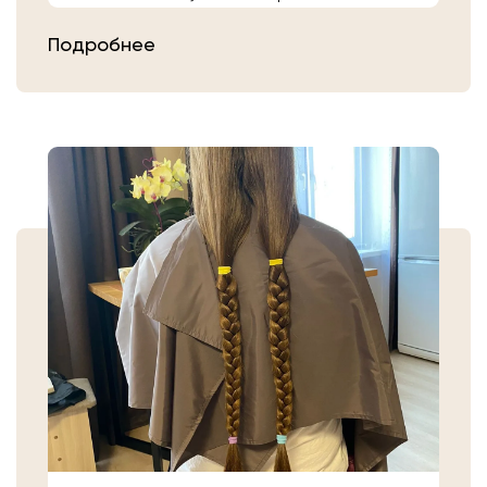
расчешите их после высыхания.
Подробнее
Затем плотно закрепите волосы
резинкой в месте, где хотите их
срезать. Если вы сделали срез волос
самостоятельно, то косичку
аккуратно уложите в пакет или бумагу.
Или просто приходите в салон «Банк
Волос».