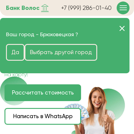
Банк
Волос
+7 (999) 286-01-40
Продать волосы в
Ваш город -
Брюховецкая
?
Брюховецкой очень дорого
Да
Выбрать другой город
Цена зависит от длины, цвета и структуры
волос.
Деньги наличными или переведем сразу
на карту!
Рассчитать стоимость
Написать в WhatsApp