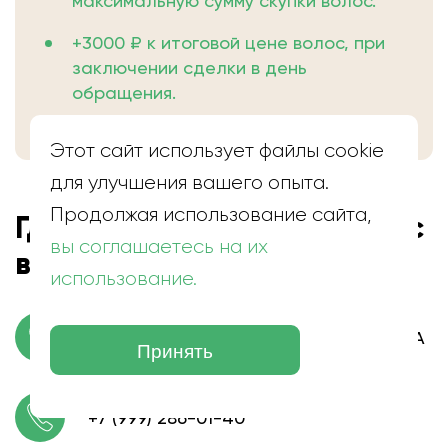
максимальную сумму скупки волос.
+3000 ₽ к итоговой цене волос, при
заключении сделки в день
обращения.
Этот сайт использует файлы cookie
для улучшения вашего опыта.
Продолжая использование сайта,
Где находится скупка волос
вы соглашаетесь на их
в Будённовске
использование.
г. Будённовск, просп. Энтузиастов, 14А
Принять
+7 (999) 286-01-40