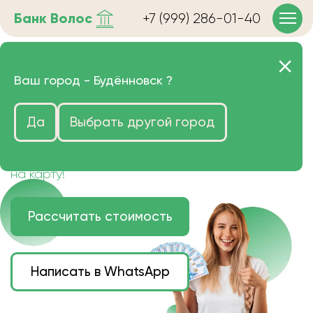
Банк
Волос
+7 (999) 286-01-40
Продать волосы в
Ваш город -
Будённовск
?
Будённовске очень дорого
Да
Выбрать другой город
Цена зависит от длины, цвета и структуры
волос.
Деньги наличными или переведем сразу
на карту!
Рассчитать стоимость
Написать в WhatsApp