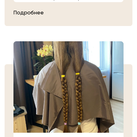
расчешите их после высыхания.
Подробнее
Затем плотно закрепите волосы
резинкой в месте, где хотите их
срезать. Если вы сделали срез волос
самостоятельно, то косичку
аккуратно уложите в пакет или бумагу.
Или просто приходите в салон «Банк
Волос».