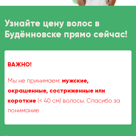
Узнайте цену волос в
Будённовске прямо сейчас!
ВАЖНО!
мужские,
Мы не принимаем:
окрашенные, состриженные или
короткие
(< 40 см) волосы. Спасибо за
понимание