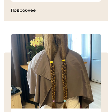
расчешите их после высыхания.
Подробнее
Затем плотно закрепите волосы
резинкой в месте, где хотите их
срезать. Если вы сделали срез волос
самостоятельно, то косичку
аккуратно уложите в пакет или бумагу.
Или просто приходите в салон «Банк
Волос».