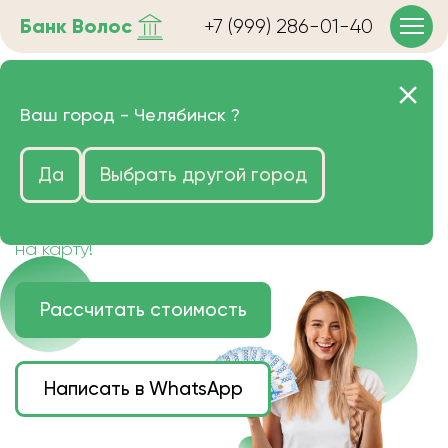
Банк
Волос
+7 (999) 286-01-40
Продать волосы в
Ваш город -
Челябинск
?
Челябинске очень дорого
Да
Выбрать другой город
Цена зависит от длины, цвета и структуры
волос.
Деньги наличными или переведем сразу
на карту!
Рассчитать стоимость
Написать в WhatsApp