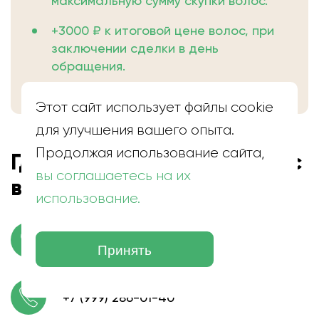
максимальную сумму скупки волос.
+3000 ₽ к итоговой цене волос, при
заключении сделки в день
обращения.
Этот сайт использует файлы cookie
для улучшения вашего опыта.
Продолжая использование сайта,
Где находится скупка волос
вы соглашаетесь на их
в Челябинске
использование.
г. Челябинск, ул. ​Молодогвардейцев,
66
Принять
+7 (999) 286-01-40