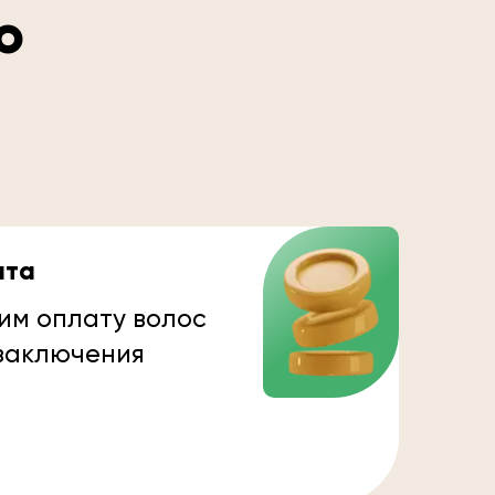
о
ата
им оплату волос
 заключения