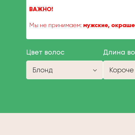
ВАЖНО!
мужские, окраше
Мы не принимаем:
Цвет волос
Длина в
Блонд