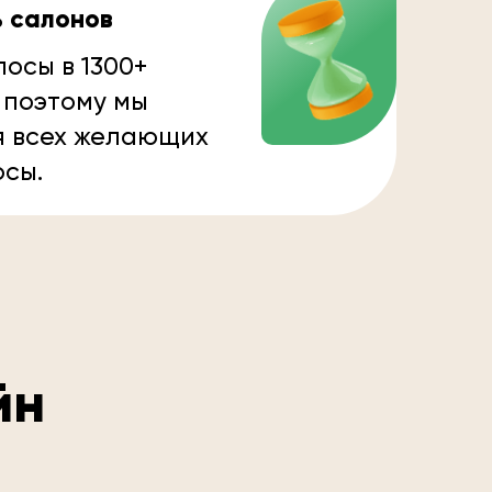
ь салонов
осы в 1300+
 поэтому мы
я всех желающих
осы.
йн