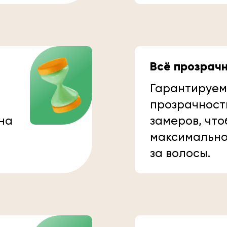
Всё прозрач
Гарантируем
прозрачност
 на
замеров, что
максимально
за волосы.