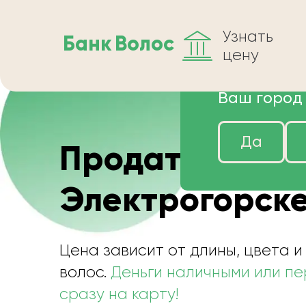
Узнать
Банк
Волос
цену
Ваш город
Да
Продать волос
Электрогорске
Цена зависит от длины, цвета и
волос.
Деньги наличными или п
сразу на карту!