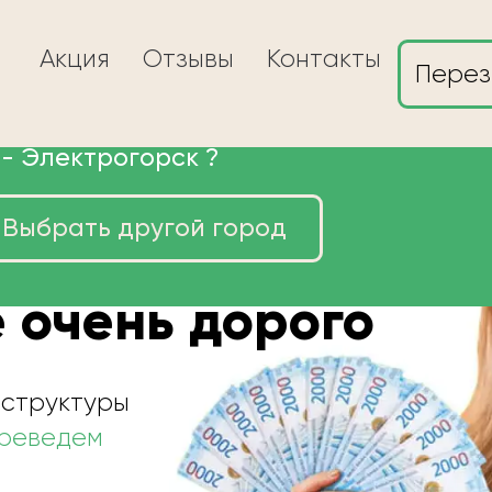
Акция
Отзывы
Контакты
Перез
 -
Электрогорск
?
Выбрать другой город
ы в
 очень дорого
 структуры
ереведем