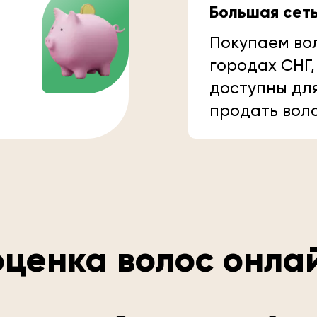
Большая сет
Покупаем вол
городах СНГ,
доступны дл
продать вол
ценка волос онла