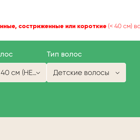
нные, состриженные или короткие
(< 40 см) 
олос
Тип волос
Короче 40 см (НЕ КУПИМ)
Детские волосы