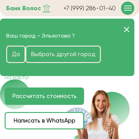
Банк
Волос
+7 (999) 286-01-40
Продать волосы в
Ваш город -
Эльхотово
?
Эльхотово очень дорого
Да
Выбрать другой город
Цена зависит от длины, цвета и структуры
волос.
Деньги наличными или переведем сразу
на карту!
Рассчитать стоимость
Написать в WhatsApp