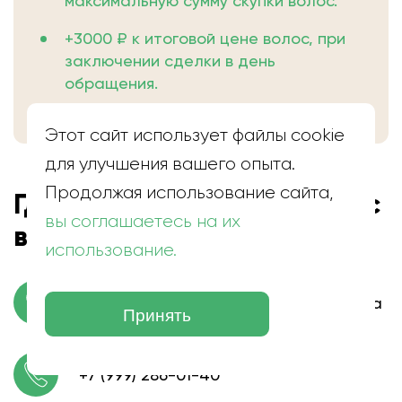
максимальную сумму скупки волос.
+3000 ₽ к итоговой цене волос, при
заключении сделки в день
обращения.
Этот сайт использует файлы cookie
для улучшения вашего опыта.
Продолжая использование сайта,
Где находится скупка волос
вы соглашаетесь на их
в Эльхотово
использование.
село Эльхотово, ул. Коста Хетагурова
Принять
+7 (999) 286-01-40