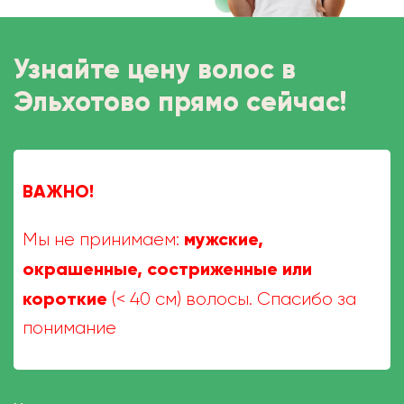
Узнайте цену волос в
Эльхотово прямо сейчас!
ВАЖНО!
мужские,
Мы не принимаем:
окрашенные, состриженные или
короткие
(< 40 см) волосы. Спасибо за
понимание