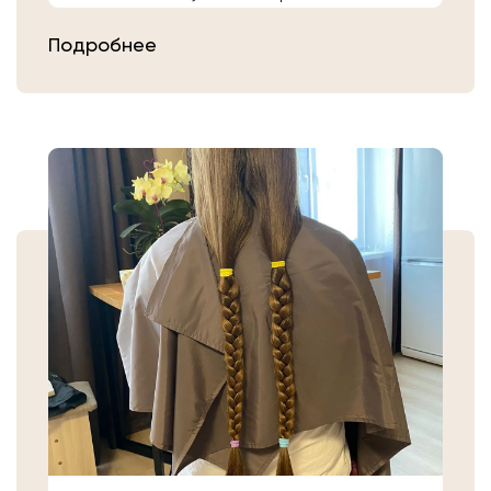
расчешите их после высыхания.
Подробнее
Затем плотно закрепите волосы
резинкой в месте, где хотите их
срезать. Если вы сделали срез волос
самостоятельно, то косичку
аккуратно уложите в пакет или бумагу.
Или просто приходите в салон «Банк
Волос».