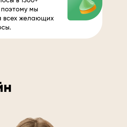
осы в 1300+
 поэтому мы
я всех желающих
осы.
йн