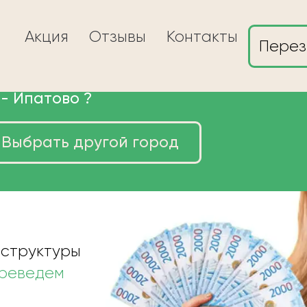
Акция
Отзывы
Контакты
Перез
 -
Ипатово
?
Выбрать другой город
ы в Ипатово очень
 структуры
ереведем