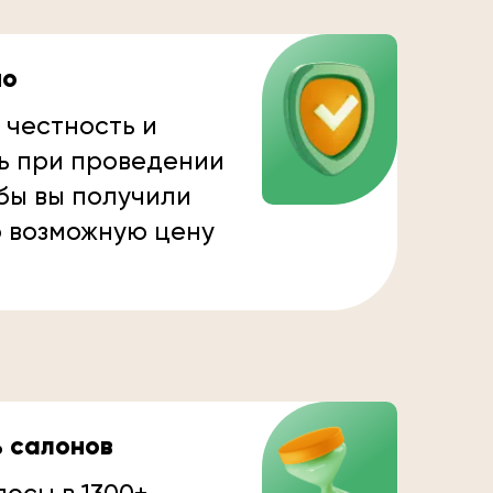
но
 честность и
ь при проведении
бы вы получили
 возможную цену
ь салонов