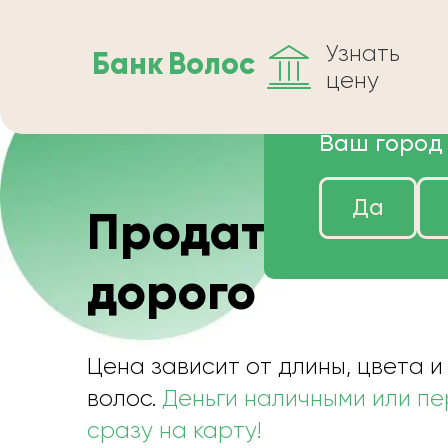
Узнать
Банк
Волос
цену
Ваш город
Да
Продать волос
дорого
Цена зависит от длины, цвета и
волос.
Деньги наличными или п
сразу на карту!