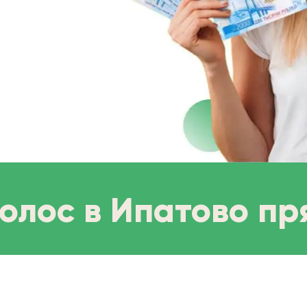
олос в Ипатово пр