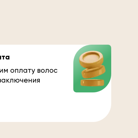
ата
им оплату волос
 заключения