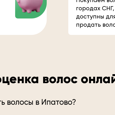
Покупаем вол
городах СНГ,
доступны дл
продать вол
ценка волос онла
ь волосы в Ипатово?