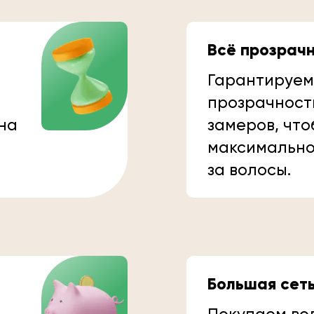
Всё прозрач
Гарантируем
прозрачност
 на
замеров, что
максимально
за волосы.
Большая сет