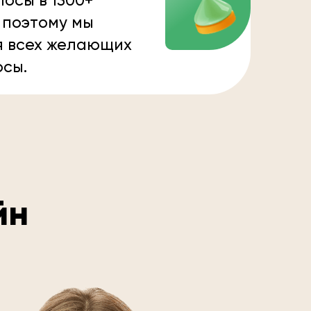
осы в 1300+
 поэтому мы
я всех желающих
осы.
йн