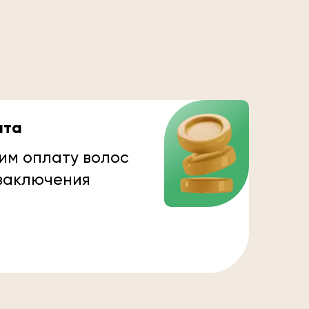
ата
им оплату волос
 заключения