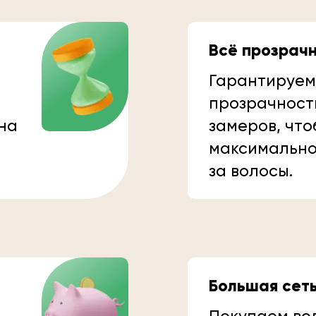
Всё прозрач
Гарантируем
прозрачност
 на
замеров, что
максимально
за волосы.
Большая сет