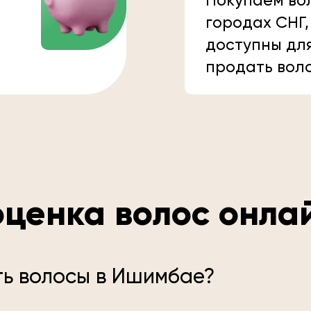
Покупаем вол
городах СНГ,
доступны дл
продать вол
ценка волос онла
ть волосы в Ишимбае?