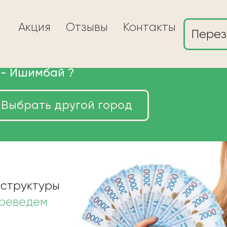
Акция
Отзывы
Контакты
Перез
 -
Ишимбай
?
Выбрать другой город
сы в Ишимбае
 структуры
ереведем