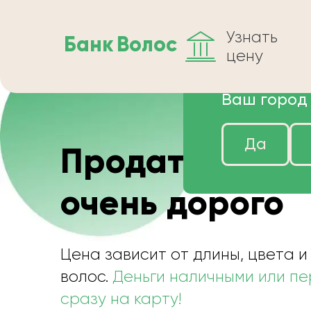
Узнать
Банк
Волос
цену
Ваш город
Да
Продать воло
очень дорого
Цена зависит от длины, цвета и
волос.
Деньги наличными или п
сразу на карту!