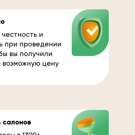
но
 честность и
ь при проведении
бы вы получили
 возможную цену
ь салонов