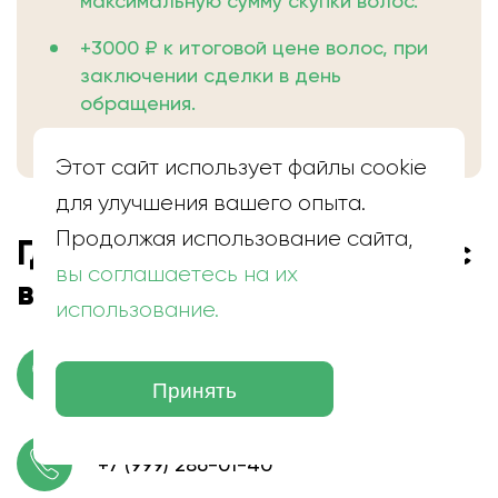
максимальную сумму скупки волос.
+3000 ₽ к итоговой цене волос, при
заключении сделки в день
обращения.
Этот сайт использует файлы cookie
для улучшения вашего опыта.
Продолжая использование сайта,
Где находится скупка волос
вы соглашаетесь на их
в Иваново
использование.
г. Иваново, ул. Палехская, 11а
Принять
+7 (999) 286-01-40