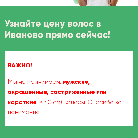
Узнайте цену волос в
Иваново прямо сейчас!
ВАЖНО!
мужские,
Мы не принимаем:
окрашенные, состриженные или
короткие
(< 40 см) волосы. Спасибо за
понимание