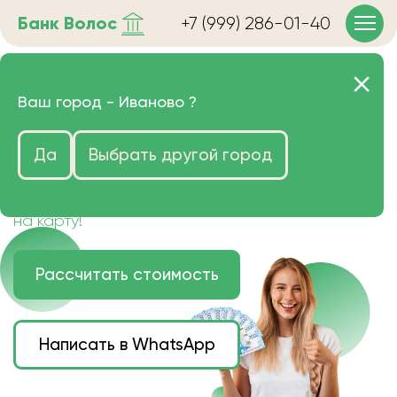
Банк
Волос
+7 (999) 286-01-40
Продать волосы в Иваново
Ваш город -
Иваново
?
очень дорого
Да
Выбрать другой город
Цена зависит от длины, цвета и структуры
волос.
Деньги наличными или переведем сразу
на карту!
Рассчитать стоимость
Написать в WhatsApp