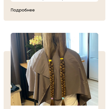
расчешите их после высыхания.
Подробнее
Затем плотно закрепите волосы
резинкой в месте, где хотите их
срезать. Если вы сделали срез волос
самостоятельно, то косичку
аккуратно уложите в пакет или бумагу.
Или просто приходите в салон «Банк
Волос».