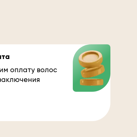
ата
им оплату волос
 заключения