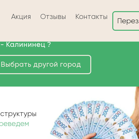
Акция
Отзывы
Контакты
Перез
 -
Калининец
?
Выбрать другой город
ы в Калининце
 структуры
ереведем