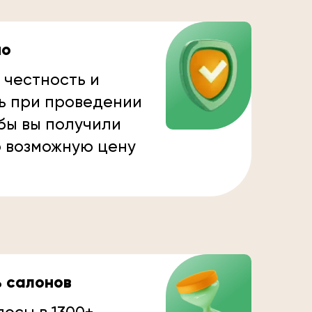
но
 честность и
ь при проведении
бы вы получили
 возможную цену
ь салонов