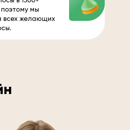
осы в 1300+
 поэтому мы
я всех желающих
осы.
йн