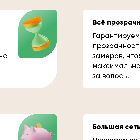
Всё прозрач
Гарантируем
прозрачност
 на
замеров, что
максимально
за волосы.
Большая сет