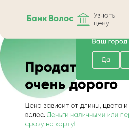
Узнать
Банк
Волос
цену
Ваш город
Да
Продать волос
очень дорого
Цена зависит от длины, цвета и
волос.
Деньги наличными или п
сразу на карту!