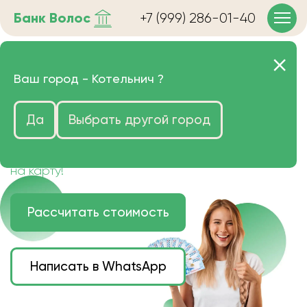
Банк
Волос
+7 (999) 286-01-40
Продать волосы в
Ваш город -
Котельнич
?
Котельниче очень дорого
Да
Выбрать другой город
Цена зависит от длины, цвета и структуры
волос.
Деньги наличными или переведем сразу
на карту!
Рассчитать стоимость
Написать в WhatsApp