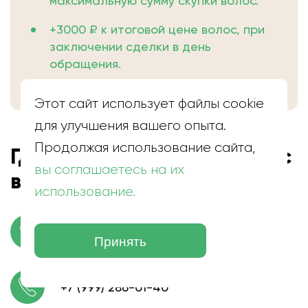
максимальную сумму скупки волос.
+3000 ₽ к итоговой цене волос, при
заключении сделки в день
обращения.
Этот сайт использует файлы cookie
для улучшения вашего опыта.
Продолжая использование сайта,
Где находится скупка волос
вы соглашаетесь на их
в Котельниче
использование.
г. Котельнич, ул. Тургенева
Принять
+7 (999) 286-01-40