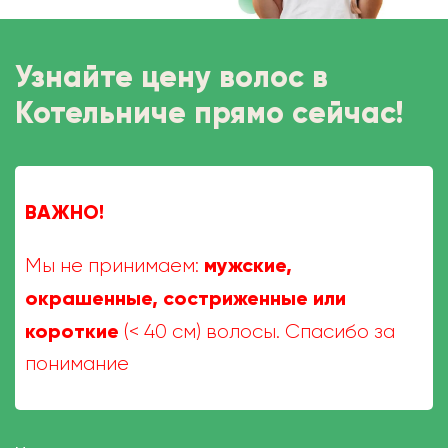
Узнайте цену волос в
Котельниче прямо сейчас!
ВАЖНО!
мужские,
Мы не принимаем:
окрашенные, состриженные или
короткие
(< 40 см) волосы. Спасибо за
понимание