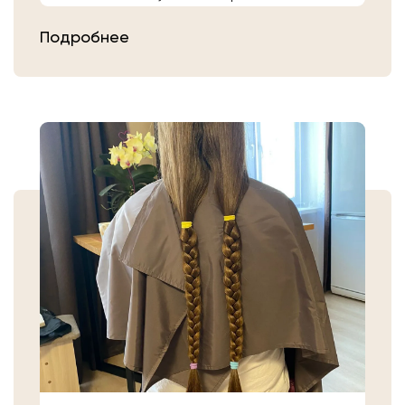
расчешите их после высыхания.
Подробнее
Затем плотно закрепите волосы
резинкой в месте, где хотите их
срезать. Если вы сделали срез волос
самостоятельно, то косичку
аккуратно уложите в пакет или бумагу.
Или просто приходите в салон «Банк
Волос».