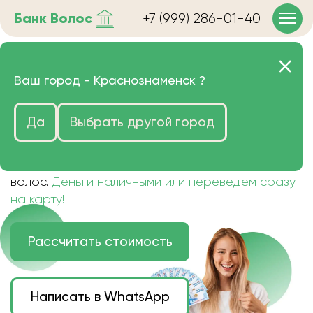
Банк
Волос
+7 (999) 286-01-40
Продать волосы в
Ваш город -
Краснознаменск
?
Краснознаменске очень
Да
Выбрать другой город
дорого
Цена зависит от длины, цвета и структуры
волос.
Деньги наличными или переведем сразу
на карту!
Рассчитать стоимость
Написать в WhatsApp