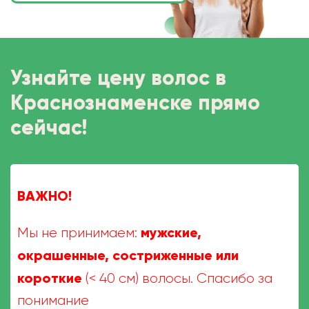
Узнайте цену волос в
Краснознаменске прямо
сейчас!
ВАЖНО!
мужские,
Мы не принимаем:
окрашенные, состриженные или
короткие
(< 40 см) волосы. Спасибо за
понимание