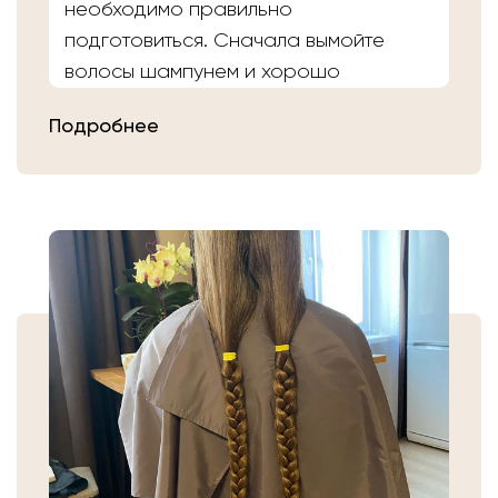
необходимо правильно
подготовиться. Сначала вымойте
волосы шампунем и хорошо
расчешите их после высыхания.
Подробнее
Затем плотно закрепите волосы
резинкой в месте, где хотите их
срезать. Если вы сделали срез волос
самостоятельно, то косичку
аккуратно уложите в пакет или бумагу.
Или просто приходите в салон «Банк
Волос».