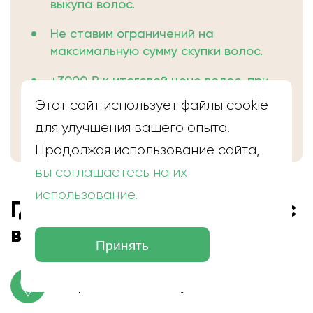
выкупа волос.
Не ставим ограничений на
максимальную сумму скупки волос.
+3000 ₽ к итоговой цене волос, при
заключении сделки в день
Этот сайт использует файлы cookie
обращения.
для улучшения вашего опыта.
Продолжая использование сайта,
вы соглашаетесь на их
использование.
Где находится скупка волос
в Краснознаменске
Принять
г. Краснознаменск, ул. Советская