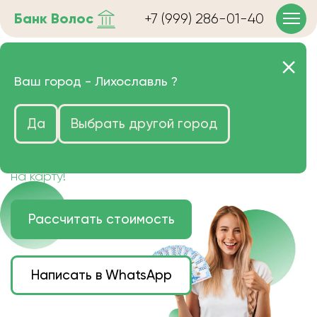
Банк
Волос
+7 (999) 286-01-40
Продать волосы в
Ваш город -
Лихославль
?
Лихославле очень дорого
Да
Выбрать другой город
Цена зависит от длины, цвета и структуры
волос.
Деньги наличными или переведем сразу
на карту!
Рассчитать стоимость
Написать в WhatsApp