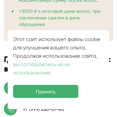
максимальную сумму скупки волос.
+3000 ₽ к итоговой цене волос, при
заключении сделки в день
обращения.
Этот сайт использует файлы cookie
для улучшения вашего опыта.
Продолжая использование сайта,
Где находится скупка волос
вы соглашаетесь на их
в Лихославле
использование.
г. Лихославль, ул. Льнозавода пос.
Принять
+7 (999) 286-01-40