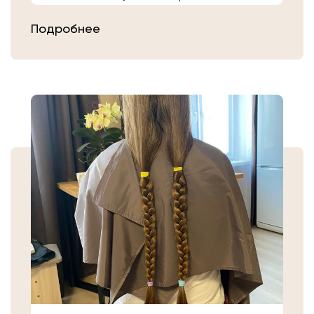
расчешите их после высыхания.
Подробнее
Затем плотно закрепите волосы
резинкой в месте, где хотите их
срезать. Если вы сделали срез волос
самостоятельно, то косичку
аккуратно уложите в пакет или бумагу.
Или просто приходите в салон «Банк
Волос».