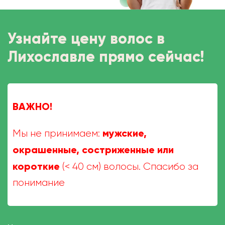
Узнайте цену волос в
Лихославле прямо сейчас!
ВАЖНО!
мужские,
Мы не принимаем:
окрашенные, состриженные или
короткие
(< 40 см) волосы. Спасибо за
понимание