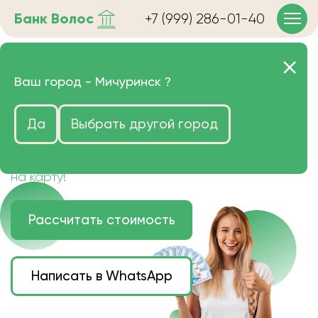
Банк
Волос
+7 (999) 286-01-40
Продать волосы в
Ваш город -
Мичуринск
?
Мичуринске очень дорого
Да
Выбрать другой город
Цена зависит от длины, цвета и структуры
волос.
Деньги наличными или переведем сразу
на карту!
Рассчитать стоимость
Написать в WhatsApp