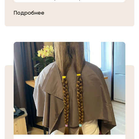
расчешите их после высыхания.
Подробнее
Затем плотно закрепите волосы
резинкой в месте, где хотите их
срезать. Если вы сделали срез волос
самостоятельно, то косичку
аккуратно уложите в пакет или бумагу.
Или просто приходите в салон «Банк
Волос».