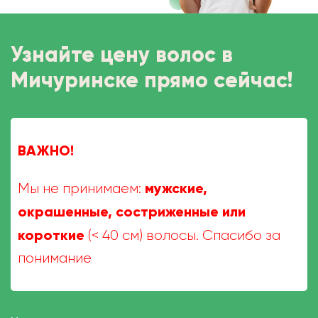
Узнайте цену волос в
Мичуринске прямо сейчас!
ВАЖНО!
мужские,
Мы не принимаем:
окрашенные, состриженные или
короткие
(< 40 см) волосы. Спасибо за
понимание