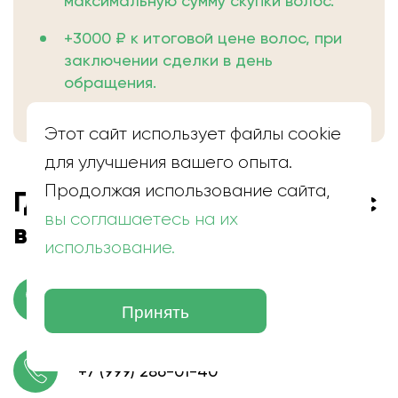
максимальную сумму скупки волос.
+3000 ₽ к итоговой цене волос, при
заключении сделки в день
обращения.
Этот сайт использует файлы cookie
для улучшения вашего опыта.
Продолжая использование сайта,
Где находится скупка волос
вы соглашаетесь на их
в Мичуринске
использование.
г. Мичуринск, Липецкое ш., 55
Принять
+7 (999) 286-01-40