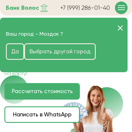
Банк
Волос
+7 (999) 286-01-40
Продать волосы в Моздоке
Ваш город -
Моздок
?
очень дорого
Да
Выбрать другой город
Цена зависит от длины, цвета и структуры
волос.
Деньги наличными или переведем сразу
на карту!
Рассчитать стоимость
Написать в WhatsApp