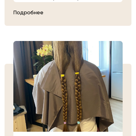
расчешите их после высыхания.
Подробнее
Затем плотно закрепите волосы
резинкой в месте, где хотите их
срезать. Если вы сделали срез волос
самостоятельно, то косичку
аккуратно уложите в пакет или бумагу.
Или просто приходите в салон «Банк
Волос».