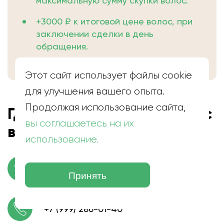
максимальную сумму скупки волос.
+3000 ₽ к итоговой цене волос, при
заключении сделки в день
обращения.
Этот сайт использует файлы cookie
для улучшения вашего опыта.
Продолжая использование сайта,
Где находится скупка волос
вы соглашаетесь на их
в Моздоке
использование.
г. Моздок, ул. Кирова
Принять
+7 (999) 286-01-40