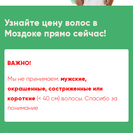
Узнайте цену волос в
Моздоке прямо сейчас!
ВАЖНО!
мужские,
Мы не принимаем:
окрашенные, состриженные или
короткие
(< 40 см) волосы. Спасибо за
понимание