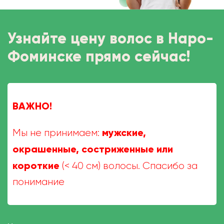
Узнайте цену волос в Наро-
Фоминске прямо сейчас!
ВАЖНО!
мужские,
Мы не принимаем:
окрашенные, состриженные или
короткие
(< 40 см) волосы. Спасибо за
понимание