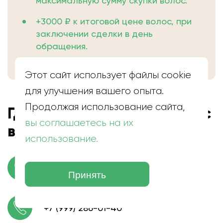
максимальную сумму скупки волос.
+3000 ₽ к итоговой цене волос, при
заключении сделки в день
обращения.
Этот сайт использует файлы cookie
для улучшения вашего опыта.
Продолжая использование сайта,
Где находится скупка волос
вы соглашаетесь на их
в Наро-Фоминске
использование.
г. Наро-Фоминск, Улица Шибанкова
Принять
+7 (999) 286-01-40