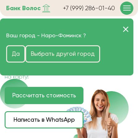
Банк
Волос
+7 (999) 286-01-40
Продать волосы в Наро-
Ваш город -
Наро-Фоминск
?
Фоминске очень дорого
Да
Выбрать другой город
Цена зависит от длины, цвета и структуры
волос.
Деньги наличными или переведем сразу
на карту!
Рассчитать стоимость
Написать в WhatsApp