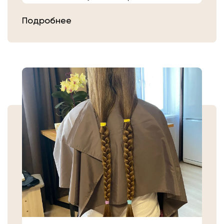
расчешите их после высыхания.
Подробнее
Затем плотно закрепите волосы
резинкой в месте, где хотите их
срезать. Если вы сделали срез волос
самостоятельно, то косичку
аккуратно уложите в пакет или бумагу.
Или просто приходите в салон «Банк
Волос».