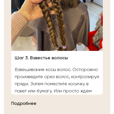
Шаг 3. Взвестье волосы
Взвешивание косы волос. Осторожно
произведите срез волос, контролируя
пряди. Затем поместите косичку в
пакет или бумагу. Или просто ждём
вас в салоне «Банка Волос». Наши
Подробнее
мастера выполнят срез волос и
определят вес.