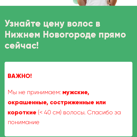
Узнайте цену волос в
Нижнем Новогороде прямо
сейчас!
ВАЖНО!
мужские,
Мы не принимаем:
окрашенные, состриженные или
короткие
(< 40 см) волосы. Спасибо за
понимание