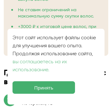
Не ставим ограничений на
максимальную сумму скупки волос.
+3000 ₽ к итоговой цене волос, при
заключении сделки в день
Этот сайт использует файлы cookie
обращения.
для улучшения вашего опыта.
Продолжая использование сайта,
вы соглашаетесь на их
использование.
Где находится скупка волос
в Нижнем Новогороде
Принять
г. Нижний Новгород, ул. ​Верхне-
Печёрская, 7Б