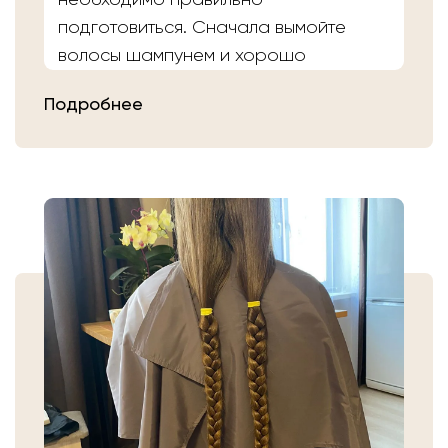
подготовиться. Сначала вымойте
волосы шампунем и хорошо
расчешите их после высыхания.
Подробнее
Затем плотно закрепите волосы
резинкой в месте, где хотите их
срезать. Если вы сделали срез волос
самостоятельно, то косичку
аккуратно уложите в пакет или бумагу.
Или просто приходите в салон «Банк
Волос».