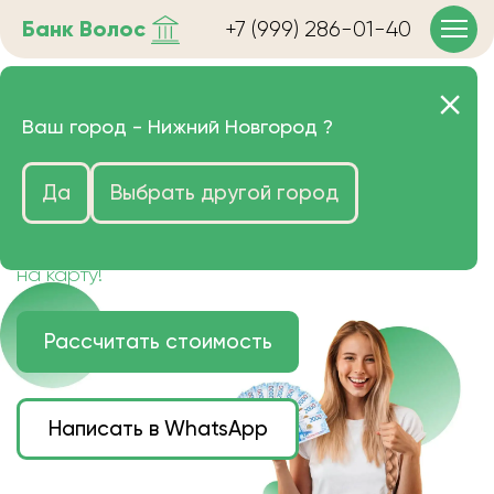
Банк
Волос
+7 (999) 286-01-40
Продать волосы в Нижнем
Ваш город -
Нижний Новгород
?
Новогороде очень дорого
Да
Выбрать другой город
Цена зависит от длины, цвета и структуры
волос.
Деньги наличными или переведем сразу
на карту!
Рассчитать стоимость
Написать в WhatsApp