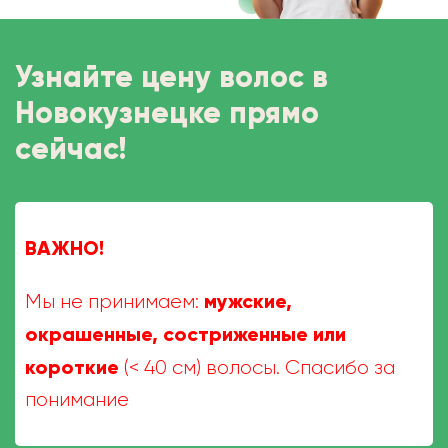
Узнайте цену волос в
Новокузнецке прямо
сейчас!
ВАЖНО!
мужские,
Мы не принимаем:
окрашенные, состриженные или
короткие
(< 40 см) волосы. Спасибо за
понимание