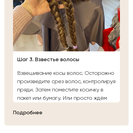
Шаг 3. Взвестье волосы
Взвешивание косы волос. Осторожно
произведите срез волос, контролируя
пряди. Затем поместите косичку в
пакет или бумагу. Или просто ждём
вас в салоне «Банка Волос». Наши
Подробнее
мастера выполнят срез волос и
определят вес.