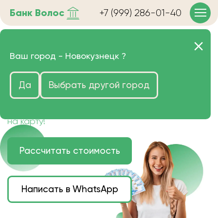
Банк
Волос
+7 (999) 286-01-40
Продать волосы в
Ваш город -
Новокузнецк
?
Новокузнецке очень дорого
Да
Выбрать другой город
Цена зависит от длины, цвета и структуры
волос.
Деньги наличными или переведем сразу
на карту!
Рассчитать стоимость
Написать в WhatsApp