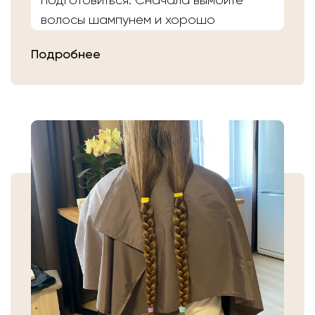
подготовиться. Сначала вымойте
волосы шампунем и хорошо
расчешите их после высыхания.
Подробнее
Затем плотно закрепите волосы
резинкой в месте, где хотите их
срезать. Если вы сделали срез волос
самостоятельно, то косичку
аккуратно уложите в пакет или бумагу.
Или просто приходите в салон «Банк
Волос».