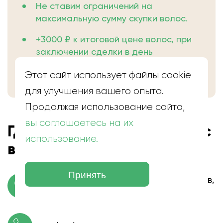
Не ставим ограничений на
максимальную сумму скупки волос.
+3000 ₽ к итоговой цене волос, при
заключении сделки в день
обращения.
Этот сайт использует файлы cookie
для улучшения вашего опыта.
Продолжая использование сайта,
вы соглашаетесь на их
Где находится скупка волос
использование.
в Новокузнецке
Принять
г. Новокузнецк, проспект Металлургов,
41