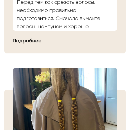
Перед тем как срезать волосы,
необходимо правильно
подготовиться. Сначала вымойте
волосы шампунем и хорошо
расчешите их после высыхания.
Подробнее
Затем плотно закрепите волосы
резинкой в месте, где хотите их
срезать. Если вы сделали срез волос
самостоятельно, то косичку
аккуратно уложите в пакет или бумагу.
Или просто приходите в салон «Банк
Волос».