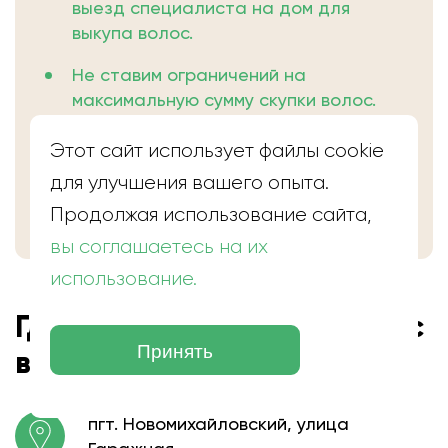
выезд специалиста на дом для
выкупа волос.
Не ставим ограничений на
максимальную сумму скупки волос.
+3000 ₽ к итоговой цене волос, при
Этот сайт использует файлы cookie
заключении сделки в день
для улучшения вашего опыта.
обращения.
Продолжая использование сайта,
вы соглашаетесь на их
использование.
Где находится скупка волос
Принять
в Новомихайловском
пгт. Новомихайловский, улица