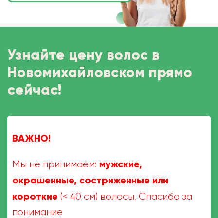
Узнайте цену волос в
Новомихайловском прямо
сейчас!
ВАЖНО!
мужские,
Мы не принимаем:
окрашенные, состриженные или
короткие
(< 40 см) волосы. Спасибо за
понимание