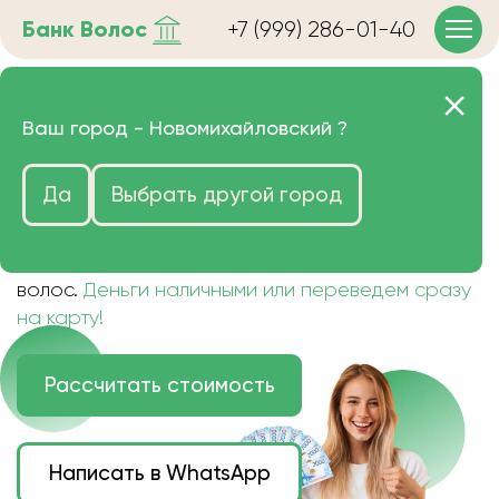
Банк
Волос
+7 (999) 286-01-40
Продать волосы в
Ваш город -
Новомихайловский
?
Новомихайловском очень
Да
Выбрать другой город
дорого
Цена зависит от длины, цвета и структуры
волос.
Деньги наличными или переведем сразу
на карту!
Рассчитать стоимость
Написать в WhatsApp