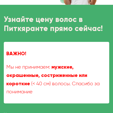
Узнайте цену волос в
Питкяранте прямо сейчас!
ВАЖНО!
мужские,
Мы не принимаем:
окрашенные, состриженные или
короткие
(< 40 см) волосы. Спасибо за
понимание