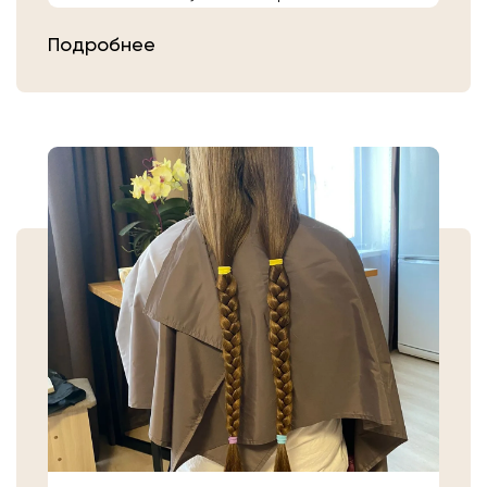
расчешите их после высыхания.
Подробнее
Затем плотно закрепите волосы
резинкой в месте, где хотите их
срезать. Если вы сделали срез волос
самостоятельно, то косичку
аккуратно уложите в пакет или бумагу.
Или просто приходите в салон «Банк
Волос».