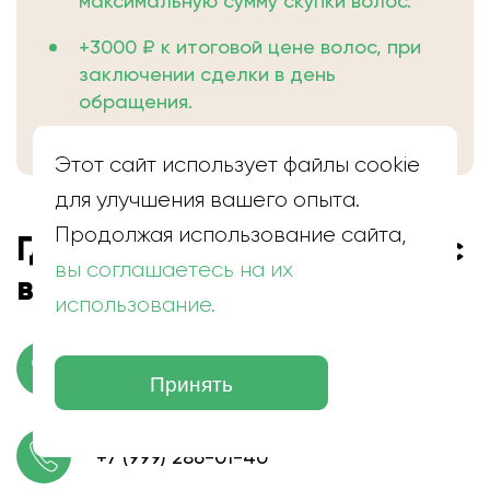
максимальную сумму скупки волос.
+3000 ₽ к итоговой цене волос, при
заключении сделки в день
обращения.
Этот сайт использует файлы cookie
для улучшения вашего опыта.
Продолжая использование сайта,
Где находится скупка волос
вы соглашаетесь на их
в Питкяранте
использование.
г. Питкяранта, ул. Пушкина
Принять
+7 (999) 286-01-40