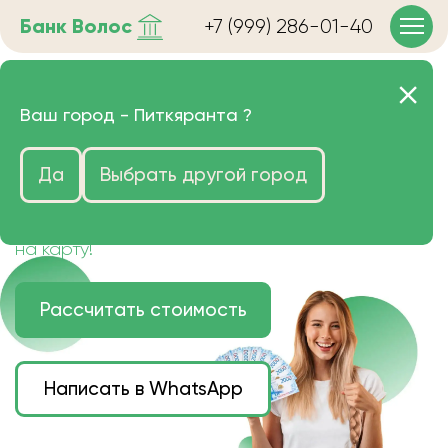
Банк
Волос
+7 (999) 286-01-40
Продать волосы в
Ваш город -
Питкяранта
?
Питкяранте очень дорого
Да
Выбрать другой город
Цена зависит от длины, цвета и структуры
волос.
Деньги наличными или переведем сразу
на карту!
Рассчитать стоимость
Написать в WhatsApp