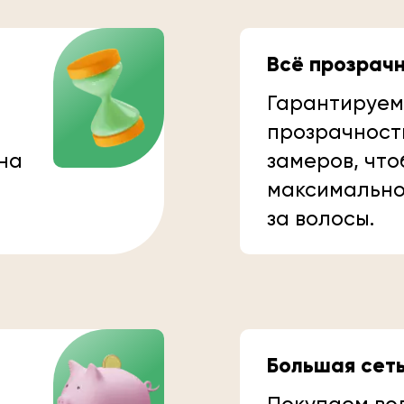
Всё прозрач
Гарантируем
прозрачност
 на
замеров, что
максимально
за волосы.
Большая сет