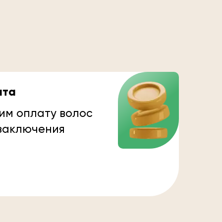
ата
им оплату волос
 заключения