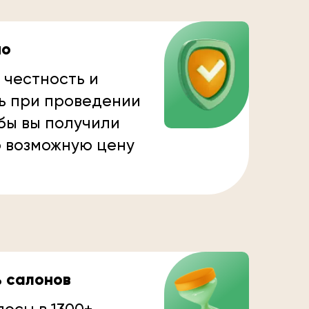
но
 честность и
ь при проведении
бы вы получили
 возможную цену
ь салонов