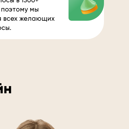
осы в 1300+
 поэтому мы
я всех желающих
осы.
йн