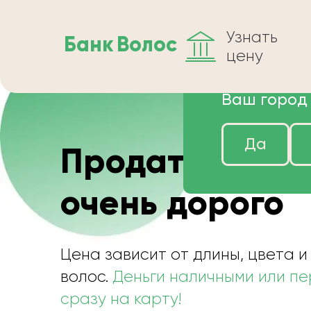
Узнать
Банк
Волос
цену
Ваш город
Да
Продать волос
очень дорого
Цена зависит от длины, цвета и
волос.
Деньги наличными или п
сразу на карту!