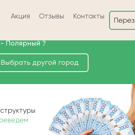
Акция
Отзывы
Контакты
Перез
 -
Полярный
?
Выбрать другой город
ы в Полярном
 структуры
ереведем