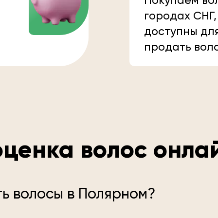
Покупаем вол
городах СНГ,
доступны дл
продать вол
ценка волос онла
ть волосы в Полярном?