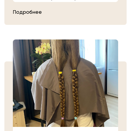
расчешите их после высыхания.
Подробнее
Затем плотно закрепите волосы
резинкой в месте, где хотите их
срезать. Если вы сделали срез волос
самостоятельно, то косичку
аккуратно уложите в пакет или бумагу.
Или просто приходите в салон «Банк
Волос».