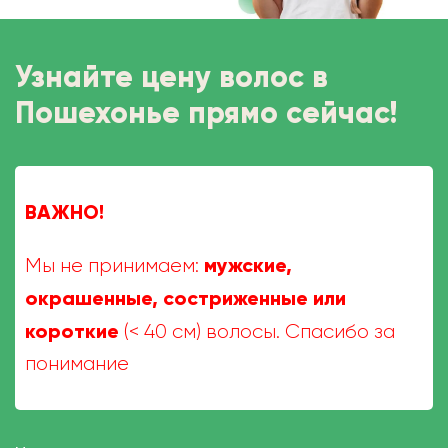
Узнайте цену волос в
Пошехонье прямо сейчас!
ВАЖНО!
мужские,
Мы не принимаем:
окрашенные, состриженные или
короткие
(< 40 см) волосы. Спасибо за
понимание