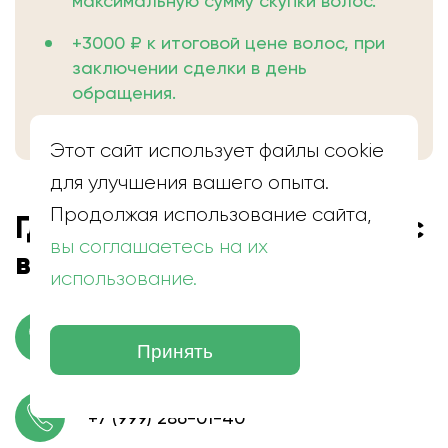
максимальную сумму скупки волос.
+3000 ₽ к итоговой цене волос, при
заключении сделки в день
обращения.
Этот сайт использует файлы cookie
для улучшения вашего опыта.
Продолжая использование сайта,
Где находится скупка волос
вы соглашаетесь на их
в Пошехонье
использование.
г. Пошехонье, ул. Чкалова
Принять
+7 (999) 286-01-40