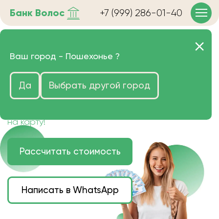
Банк
Волос
+7 (999) 286-01-40
Продать волосы в
Ваш город -
Пошехонье
?
Пошехонье очень дорого
Да
Выбрать другой город
Цена зависит от длины, цвета и структуры
волос.
Деньги наличными или переведем сразу
на карту!
Рассчитать стоимость
Написать в WhatsApp