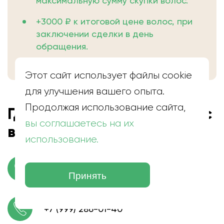
максимальную сумму скупки волос.
+3000 ₽ к итоговой цене волос, при
заключении сделки в день
обращения.
Этот сайт использует файлы cookie
для улучшения вашего опыта.
Продолжая использование сайта,
Где находится скупка волос
вы соглашаетесь на их
в Семендере
использование.
пгт. Семендер, ул. 26 Бакинских
Комиссаров
Принять
+7 (999) 286-01-40