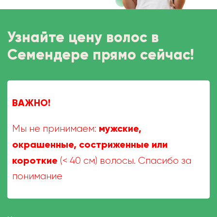
Узнайте цену волос в
Семендере прямо сейчас!
ВАЖНО!
мужские,
Мы не принимаем:
окрашенные, состриженные или
короткие
(< 40 см) волосы. Спасибо за
понимание