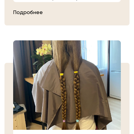
расчешите их после высыхания.
Подробнее
Затем плотно закрепите волосы
резинкой в месте, где хотите их
срезать. Если вы сделали срез волос
самостоятельно, то косичку
аккуратно уложите в пакет или бумагу.
Или просто приходите в салон «Банк
Волос».