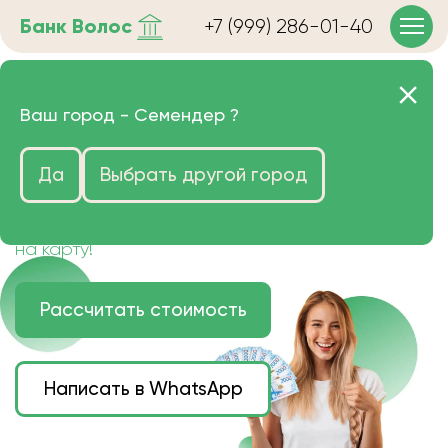
Банк
Волос
+7 (999) 286-01-40
Продать волосы в
Ваш город -
Семендер
?
Семендере очень дорого
Да
Выбрать другой город
Цена зависит от длины, цвета и структуры
волос.
Деньги наличными или переведем сразу
на карту!
Рассчитать стоимость
Написать в WhatsApp