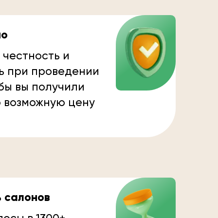
но
 честность и
ь при проведении
бы вы получили
 возможную цену
ь салонов