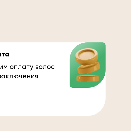
ата
им оплату волос
 заключения