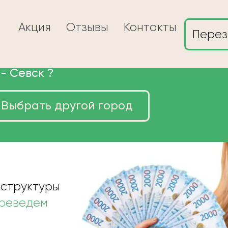
Акция
Отзывы
Контакты
Перез
 -
Севск
?
Выбрать другой город
ы в Севске очень
 структуры
ереведем