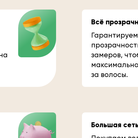
Всё прозрач
Гарантируем
прозрачност
 на
замеров, что
максимально
за волосы.
Большая сет