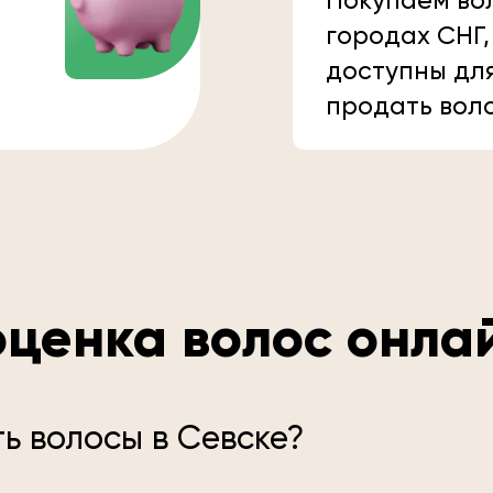
Покупаем вол
городах СНГ,
доступны дл
продать вол
ценка волос онла
ь волосы в Севске?