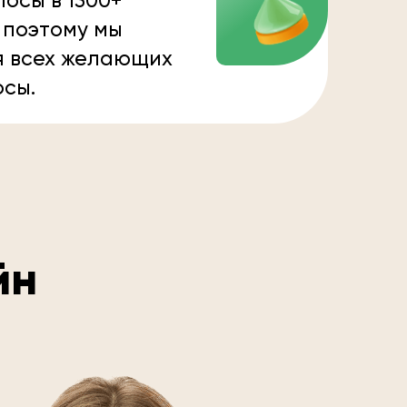
осы в 1300+
 поэтому мы
я всех желающих
осы.
йн