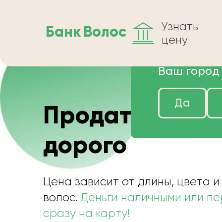
Узнать
Банк
Волос
цену
Ваш город
Да
Продать волос
дорого
Цена зависит от длины, цвета и
волос.
Деньги наличными или п
сразу на карту!