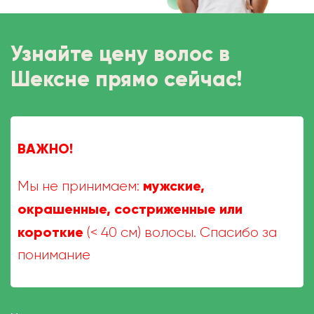
Узнайте цену волос в
Шексне прямо сейчас!
ВАЖНО!
мужские,
Мы не принимаем:
окрашенные, состриженные или
короткие
(< 40 см) волосы. Спасибо за
понимание