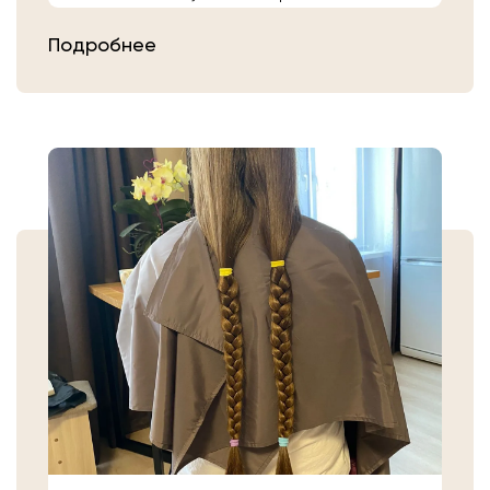
расчешите их после высыхания.
Подробнее
Затем плотно закрепите волосы
резинкой в месте, где хотите их
срезать. Если вы сделали срез волос
самостоятельно, то косичку
аккуратно уложите в пакет или бумагу.
Или просто приходите в салон «Банк
Волос».