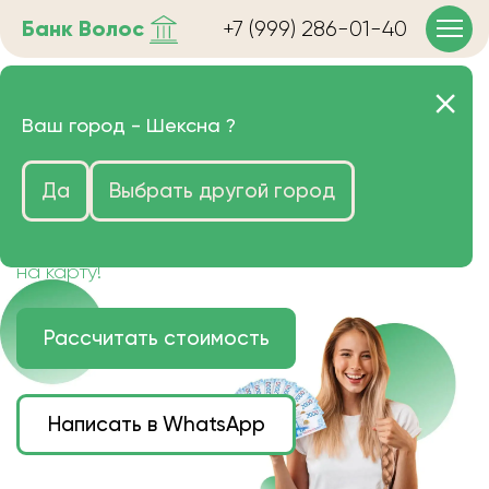
Банк
Волос
+7 (999) 286-01-40
Продать волосы в Шексне
Ваш город -
Шексна
?
очень дорого
Да
Выбрать другой город
Цена зависит от длины, цвета и структуры
волос.
Деньги наличными или переведем сразу
на карту!
Рассчитать стоимость
Написать в WhatsApp