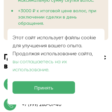
максимальную сумму скупки волос.
+3000 ₽ к итоговой цене волос, при
заключении сделки в день
обращения.
Этот сайт использует файлы cookie
для улучшения вашего опыта.
Продолжая использование сайта,
Где находится скупка волос
вы соглашаетесь на их
в Шексне
использование.
пгт. Шексна, ул. Шоссейная, 5
Принять
+7 (999) 286-01-40