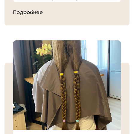
расчешите их после высыхания.
Подробнее
Затем плотно закрепите волосы
резинкой в месте, где хотите их
срезать. Если вы сделали срез волос
самостоятельно, то косичку
аккуратно уложите в пакет или бумагу.
Или просто приходите в салон «Банк
Волос».