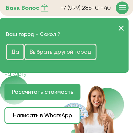
Банк
Волос
+7 (999) 286-01-40
Продать волосы в Соколе
Ваш город -
Сокол
?
очень дорого
Да
Выбрать другой город
Цена зависит от длины, цвета и структуры
волос.
Деньги наличными или переведем сразу
на карту!
Рассчитать стоимость
Написать в WhatsApp