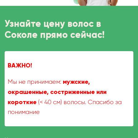
Узнайте цену волос в
Соколе прямо сейчас!
ВАЖНО!
мужские,
Мы не принимаем:
окрашенные, состриженные или
короткие
(< 40 см) волосы. Спасибо за
понимание