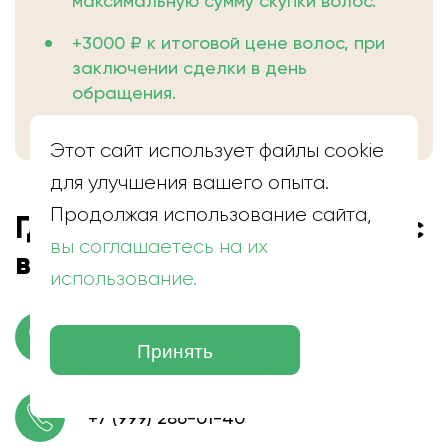
максимальную сумму скупки волос.
+3000 ₽ к итоговой цене волос, при
заключении сделки в день
обращения.
Этот сайт использует файлы cookie
для улучшения вашего опыта.
Продолжая использование сайта,
Где находится скупка волос
вы соглашаетесь на их
в Соколе
использование.
г. Сокол, ул. Мусинского
Принять
+7 (999) 286-01-40