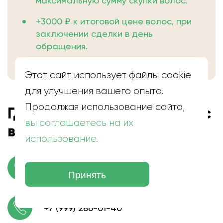
максимальную сумму скупки волос.
+3000 ₽ к итоговой цене волос, при
заключении сделки в день
обращения.
Этот сайт использует файлы cookie
для улучшения вашего опыта.
Продолжая использование сайта,
Где находится скупка волос
вы соглашаетесь на их
в Талдоме
использование.
г. Талдом, Улица Собцова
Принять
+7 (999) 286-01-40