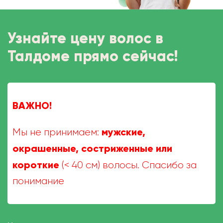
Узнайте цену волос в
Талдоме прямо сейчас!
ВАЖНО!
мужские,
Мы не принимаем:
окрашенные, состриженные или
короткие
(< 40 см) волосы. Спасибо за
понимание