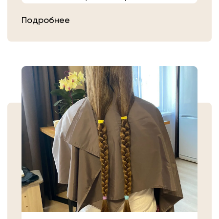
расчешите их после высыхания.
Подробнее
Затем плотно закрепите волосы
резинкой в месте, где хотите их
срезать. Если вы сделали срез волос
самостоятельно, то косичку
аккуратно уложите в пакет или бумагу.
Или просто приходите в салон «Банк
Волос».