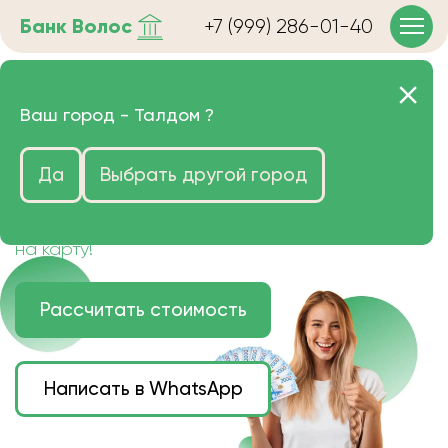
Банк
Волос
+7 (999) 286-01-40
Продать волосы в Талдоме
Ваш город -
Талдом
?
очень дорого
Да
Выбрать другой город
Цена зависит от длины, цвета и структуры
волос.
Деньги наличными или переведем сразу
на карту!
Рассчитать стоимость
Написать в WhatsApp