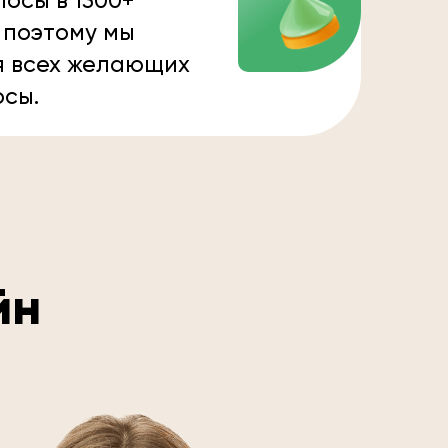
осы в 1300+
 поэтому мы
я всех желающих
осы.
йн