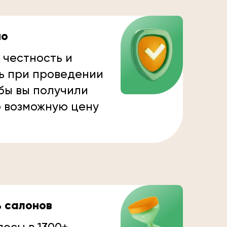
но
 честность и
ь при проведении
бы вы получили
 возможную цену
ь салонов