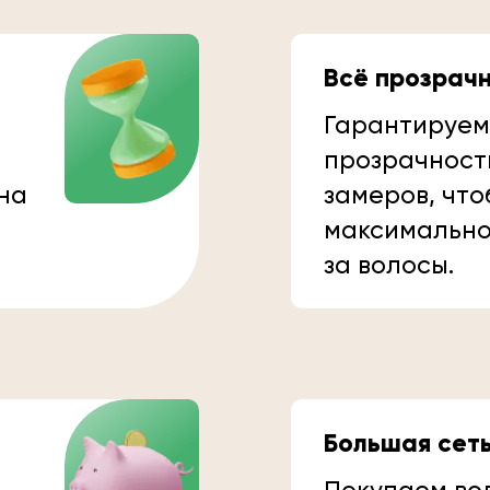
Всё прозрач
Гарантируем
прозрачност
 на
замеров, что
максимально
за волосы.
Большая сет