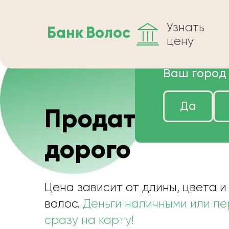
Узнать
Банк
Волос
цену
Ваш город
Да
Продать волос
дорого
Цена зависит от длины, цвета и
волос.
Деньги наличными или п
сразу на карту!