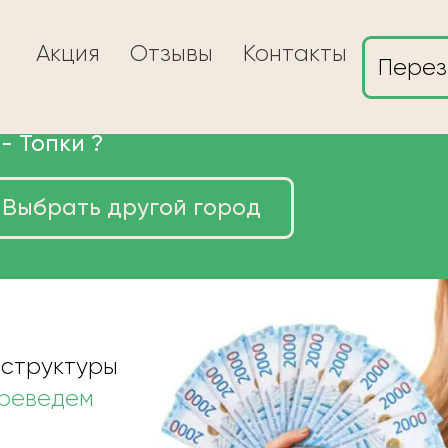
Акция
Отзывы
Контакты
Перез
 -
Топки
?
Выбрать другой город
ы в Топках очень
 структуры
ереведем