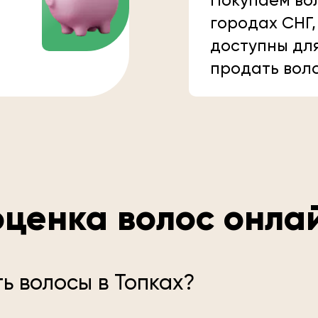
Покупаем вол
городах СНГ,
доступны дл
продать вол
ценка волос онла
ь волосы в Топках?