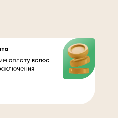
ата
им оплату волос
 заключения