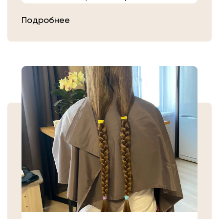
расчешите их после высыхания.
Подробнее
Затем плотно закрепите волосы
резинкой в месте, где хотите их
срезать. Если вы сделали срез волос
самостоятельно, то косичку
аккуратно уложите в пакет или бумагу.
Или просто приходите в салон «Банк
Волос».