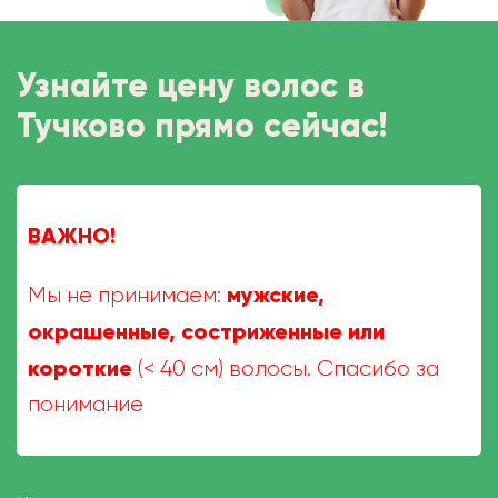
Узнайте цену волос в
Тучково прямо сейчас!
ВАЖНО!
мужские,
Мы не принимаем:
окрашенные, состриженные или
короткие
(< 40 см) волосы. Спасибо за
понимание