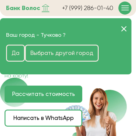
Банк
Волос
+7 (999) 286-01-40
Продать волосы в Тучково
Ваш город -
Тучково
?
очень дорого
Да
Выбрать другой город
Цена зависит от длины, цвета и структуры
волос.
Деньги наличными или переведем сразу
на карту!
Рассчитать стоимость
Написать в WhatsApp