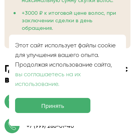
максимальную сумму скупки волос.
+3000 ₽ к итоговой цене волос, при
заключении сделки в день
обращения.
Этот сайт использует файлы cookie
для улучшения вашего опыта.
Продолжая использование сайта,
Где находится скупка волос
вы соглашаетесь на их
в Тучково
использование.
пгт. Тучково, Улица Партизан, 33
Принять
+7 (999) 286-01-40