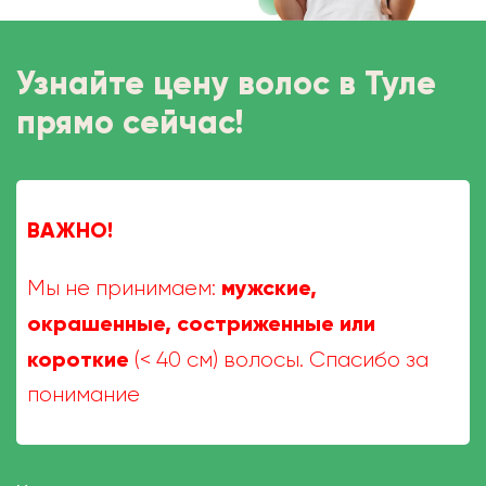
Узнайте цену волос в Туле
прямо сейчас!
ВАЖНО!
мужские,
Мы не принимаем:
окрашенные, состриженные или
короткие
(< 40 см) волосы. Спасибо за
понимание