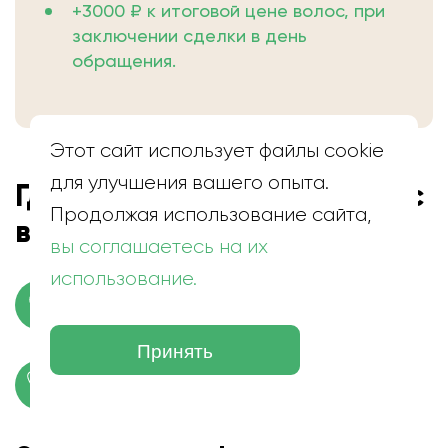
+3000 ₽ к итоговой цене волос, при
заключении сделки в день
обращения.
Этот сайт использует файлы cookie
для улучшения вашего опыта.
Где находится скупка волос
Продолжая использование сайта,
в Туле
вы соглашаетесь на их
использование.
г. Тула, ул. Фрунзе, 6
Принять
+7 (999) 286-01-40