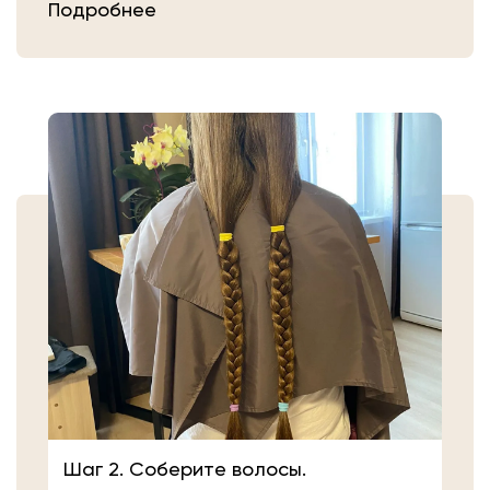
Подробнее
Затем плотно закрепите волосы
резинкой в месте, где хотите их
срезать. Если вы сделали срез волос
самостоятельно, то косичку
аккуратно уложите в пакет или бумагу.
Или просто приходите в салон «Банк
Волос».
Шаг 2. Соберите волосы.