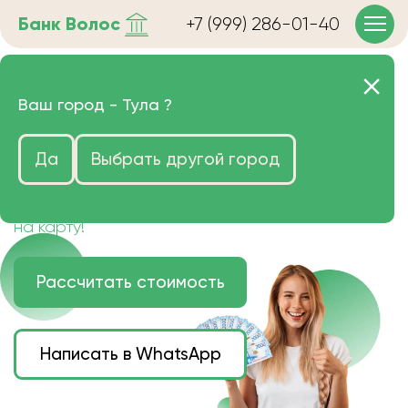
Банк
Волос
+7 (999) 286-01-40
Продать волосы в Туле
Ваш город -
Тула
?
очень дорого
Да
Выбрать другой город
Цена зависит от длины, цвета и структуры
волос.
Деньги наличными или переведем сразу
на карту!
Рассчитать стоимость
Написать в WhatsApp