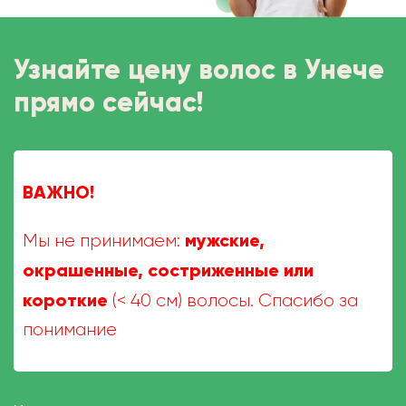
Узнайте цену волос в Унече
прямо сейчас!
ВАЖНО!
мужские,
Мы не принимаем:
окрашенные, состриженные или
короткие
(< 40 см) волосы. Спасибо за
понимание