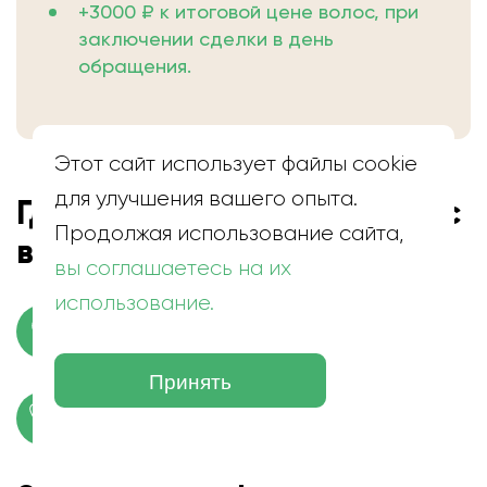
+3000 ₽ к итоговой цене волос, при
заключении сделки в день
обращения.
Этот сайт использует файлы cookie
для улучшения вашего опыта.
Где находится скупка волос
Продолжая использование сайта,
в Унече
вы соглашаетесь на их
использование.
г. Унеча, ул. Ворошилова
Принять
+7 (999) 286-01-40