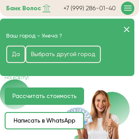
Банк
Волос
+7 (999) 286-01-40
Продать волосы в Унече
Ваш город -
Унеча
?
очень дорого
Да
Выбрать другой город
Цена зависит от длины, цвета и структуры
волос.
Деньги наличными или переведем сразу
на карту!
Рассчитать стоимость
Написать в WhatsApp