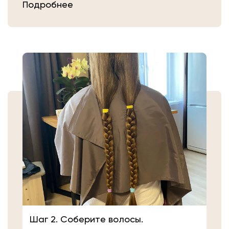
Подробнее
Затем плотно закрепите волосы
резинкой в месте, где хотите их
срезать. Если вы сделали срез волос
самостоятельно, то косичку
аккуратно уложите в пакет или бумагу.
Или просто приходите в салон «Банк
Волос».
Шаг 2. Соберите волосы.