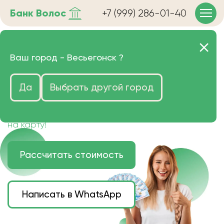
Банк
Волос
+7 (999) 286-01-40
Продать волосы в
Ваш город -
Весьегонск
?
Весьегонске очень дорого
Да
Выбрать другой город
Цена зависит от длины, цвета и структуры
волос.
Деньги наличными или переведем сразу
на карту!
Рассчитать стоимость
Написать в WhatsApp