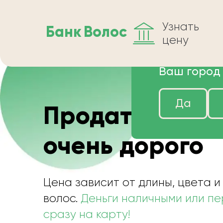
Узнать
Банк
Волос
цену
Ваш город
Да
Продать волос
очень дорого
Цена зависит от длины, цвета и
волос.
Деньги наличными или п
сразу на карту!