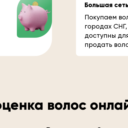
Большая сет
Покупаем вол
городах СНГ,
доступны дл
продать вол
ценка волос онла