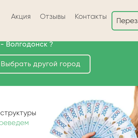
Акция
Отзывы
Контакты
Перез
 -
Волгодонск
?
Выбрать другой город
ы в Волгодонске
 структуры
ереведем