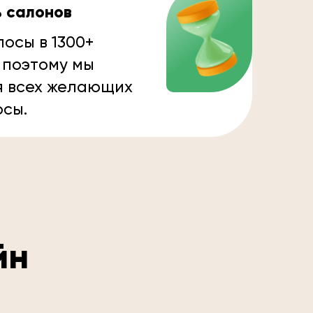
ь салонов
осы в 1300+
 поэтому мы
я всех желающих
осы.
йн