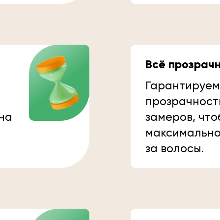
Всё прозрач
Гарантируем
прозрачност
 на
замеров, что
максимально
за волосы.