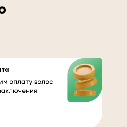
о
ата
им оплату волос
 заключения