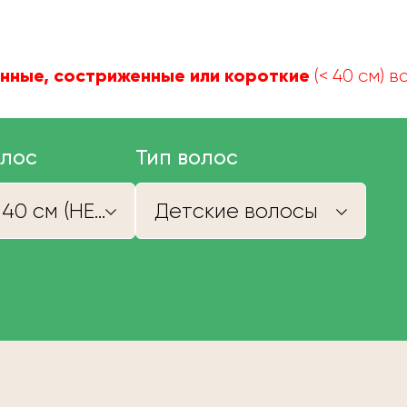
нные, состриженные или короткие
(< 40 см) 
олос
Тип волос
Короче 40 см (НЕ КУПИМ)
Детские волосы