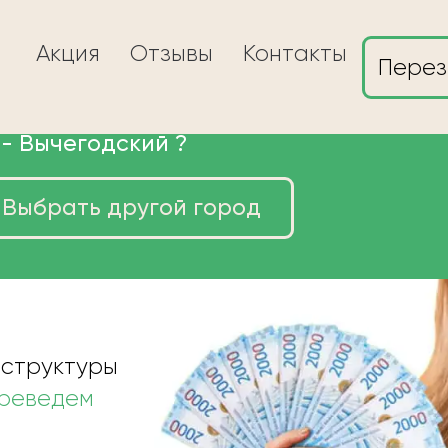
Акция
Отзывы
Контакты
Перез
 -
Вычегодский
?
Выбрать другой город
ы в Вычегодском
 структуры
ереведем