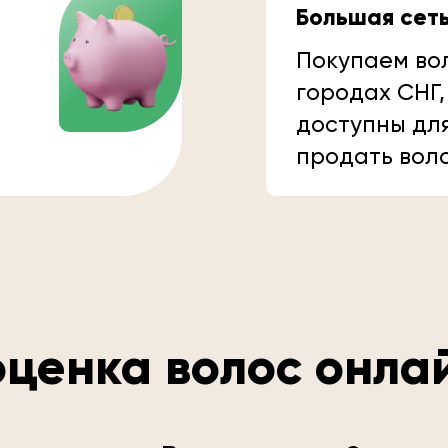
Большая сет
Покупаем вол
городах СНГ,
доступны дл
продать вол
ценка волос онла