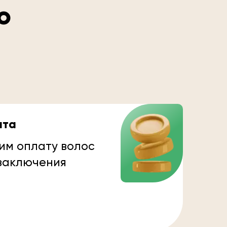
о
ата
им оплату волос
 заключения