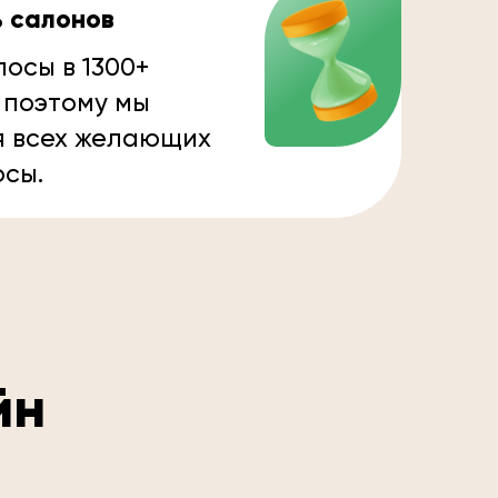
ь салонов
осы в 1300+
 поэтому мы
я всех желающих
осы.
йн