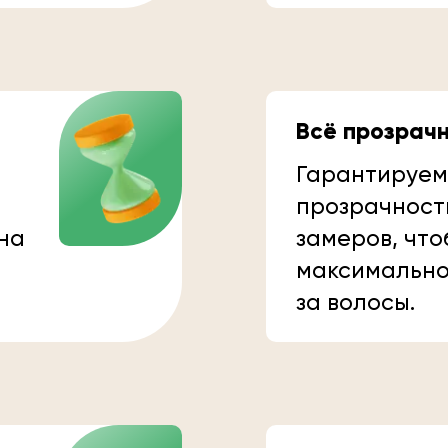
Всё прозрач
Гарантируем
прозрачност
 на
замеров, что
максимально
за волосы.