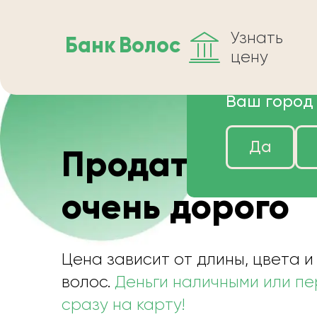
Узнать
Банк
Волос
цену
Ваш город
Да
Продать волос
очень дорого
Цена зависит от длины, цвета и
волос.
Деньги наличными или п
сразу на карту!