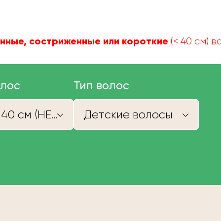
нные, состриженные или короткие
(< 40 см) 
олос
Тип волос
Короче 40 см (НЕ КУПИМ)
Детские волосы