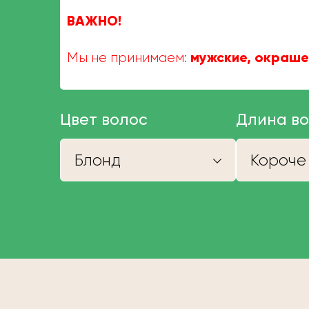
ВАЖНО!
мужские, окраше
Мы не принимаем:
Цвет волос
Длина в
Блонд