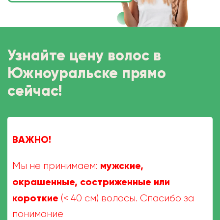
Узнайте цену волос в
Южноуральске прямо
сейчас!
ВАЖНО!
мужские,
Мы не принимаем:
окрашенные, состриженные или
короткие
(< 40 см) волосы. Спасибо за
понимание