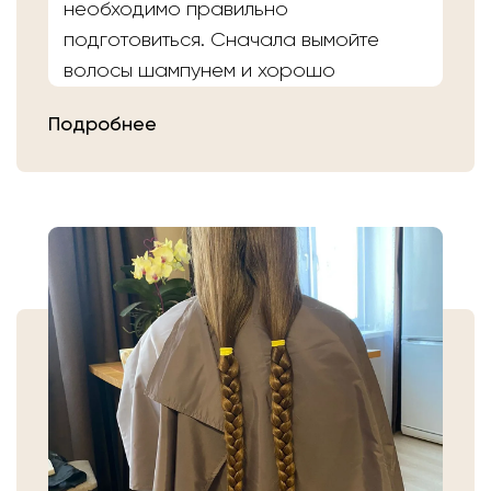
необходимо правильно
подготовиться. Сначала вымойте
волосы шампунем и хорошо
расчешите их после высыхания.
Подробнее
Затем плотно закрепите волосы
резинкой в месте, где хотите их
срезать. Если вы сделали срез волос
самостоятельно, то косичку
аккуратно уложите в пакет или бумагу.
Или просто приходите в салон «Банк
Волос».