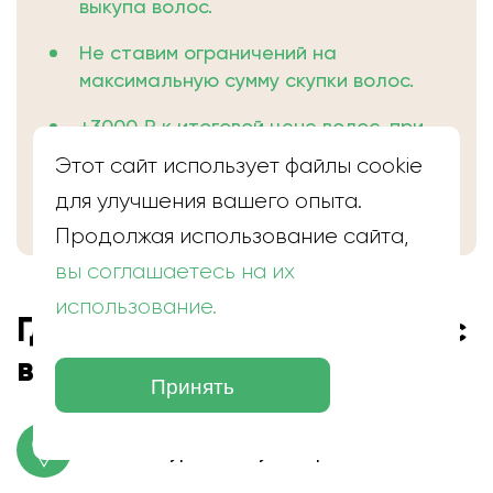
выкупа волос.
Не ставим ограничений на
максимальную сумму скупки волос.
+3000 ₽ к итоговой цене волос, при
заключении сделки в день
Этот сайт использует файлы cookie
обращения.
для улучшения вашего опыта.
Продолжая использование сайта,
вы соглашаетесь на их
использование.
Где находится скупка волос
в Южноуральске
Принять
г. Южноуральск, ул. Мира