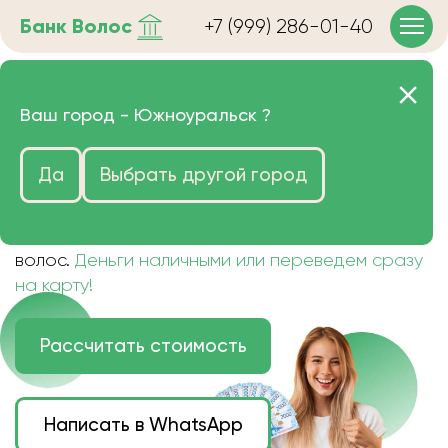
Банк
Волос
+7 (999) 286-01-40
Продать волосы в
Ваш город -
Южноуральск
?
Южноуральске очень
Да
Выбрать другой город
дорого
Цена зависит от длины, цвета и структуры
волос.
Деньги наличными или переведем сразу
на карту!
Рассчитать стоимость
Написать в WhatsApp